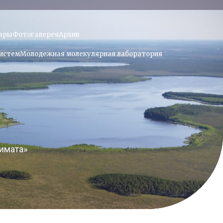
ары
Фотогалерея
Архив
истем
Молодежная молекулярная лаборатория
имата»