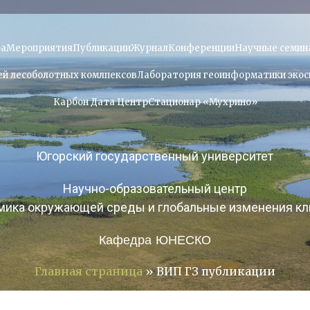
ра
Мероприятия
Публикации
Журнал
Конференции
Научные семин
й лесоболотных комлпексов
Лаборатория геоинформатики экос
Карбон Дата Центр
Стационар «Мухрино»
Югорский государственный университет
Научно-образовательный центр
мика окружающей среды и глобальные изменения кл
Кафедра ЮНЕСКО
Главная страница
»
ВИП ГЗ публикации