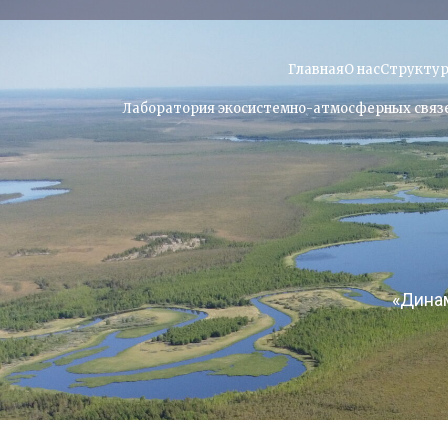
Главная
О нас
Структу
Лаборатория экосистемно-атмосферных связе
«Дина